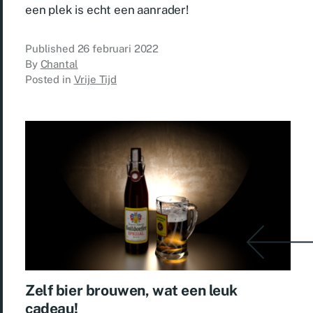
een plek is echt een aanrader!
Published
26 februari 2022
By
Chantal
Posted in
Vrije Tijd
Zelf bier brouwen, wat een leuk
cadeau!