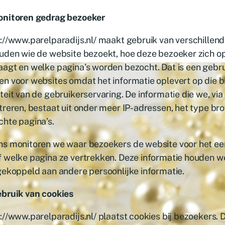
onitoren gedrag bezoeker
://www.parelparadijs.nl/ maakt gebruik van verschillend
uden wie de website bezoekt, hoe deze bezoeker zich o
agt en welke pagina’s worden bezocht. Dat is een gebru
n voor websites omdat het informatie oplevert op die b
teit van de gebruikerservaring. De informatie die we, via
treren, bestaat uit onder meer IP-adressen, het type br
hte pagina’s.
ns monitoren we waar bezoekers de website voor het ee
 welke pagina ze vertrekken. Deze informatie houden we
gekoppeld aan andere persoonlijke informatie.
ebruik van cookies
://www.parelparadijs.nl/ plaatst cookies bij bezoekers.