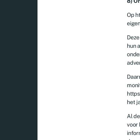
8)
On
Op ht
eigen
Deze 
hun a
onde
adve
Daar
monit
https
het j
Al de
voor
infor