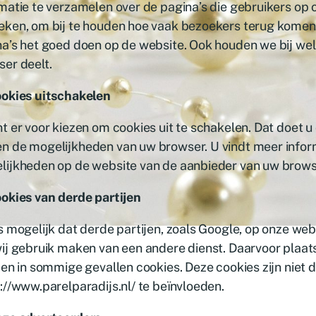
matie te verzamelen over de pagina’s die gebruikers op
eken, om bij te houden hoe vaak bezoekers terug komen
a’s het goed doen op de website. Ook houden we bij wel
er deelt.
ookies uitschakelen
t er voor kiezen om cookies uit te schakelen. Dat doet u
n de mogelijkheden van uw browser. U vindt meer infor
lijkheden op de website van de aanbieder van uw brows
okies van derde partijen
s mogelijk dat derde partijen, zoals Google, op onze web
ij gebruik maken van een andere dienst. Daarvoor plaa
jen in sommige gevallen cookies. Deze cookies zijn niet 
://www.parelparadijs.nl/ te beïnvloeden.