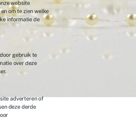
 onze website
 en om te zien welke
ke informatie de
 door gebruik te
matie over deze
er.
site adverteren of
tsen deze derde
door