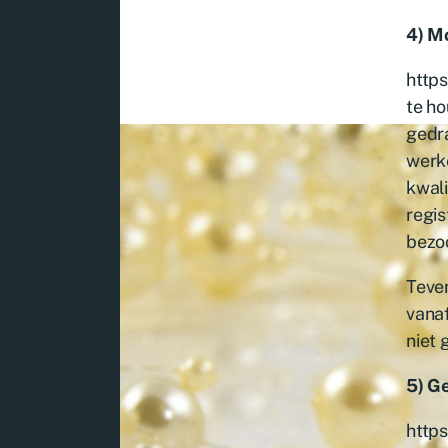
4) M
https
te ho
gedra
werke
kwali
regis
bezoc
Teve
vanaf
niet 
5) G
https