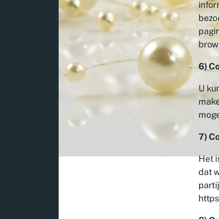
infor
bezo
pagin
brows
6) C
U kun
make
moge
7) Co
Het i
dat w
parti
https