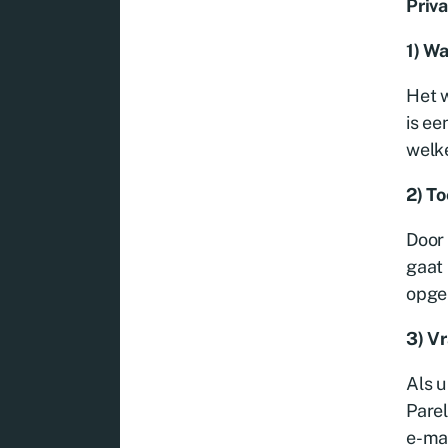
Priva
1) W
Het w
is ee
welk
2) T
Door 
gaat 
opge
3) V
Als u
Parel
e-mai