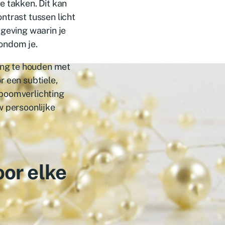
e takken. Dit kan
ntrast tussen licht
mgeving waarin je
rondom je.
ning te houden met
or een subtiele,
, boomverlichting
w persoonlijke
oor elke