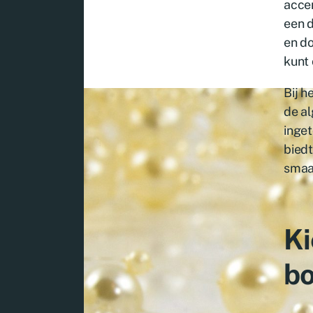
accen
een d
en do
kunt 
Bij h
de al
inget
biedt
smaa
Ki
b