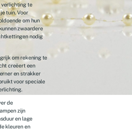
verlichting te
je tuin. Voor
 voldoende om hun
 kunnen zwaardere
ichtkettingen nodig
ngrijk om rekening te
cht creëert een
derner en strakker
ruikt voor speciale
rlichting.
ver de
lampen zijn
nsduur en lage
de kleuren en