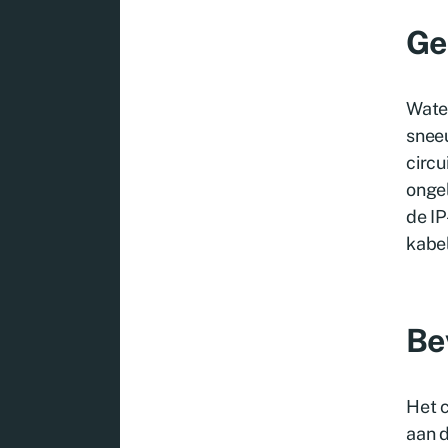
Ge
Water
sneeu
circu
ongel
de IP
kabel
Be
Het 
aan d