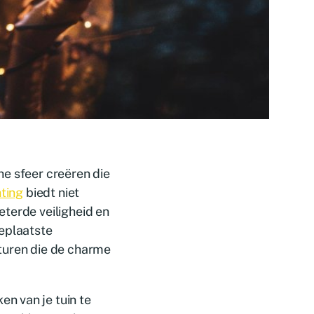
he sfeer creëren die
ting
biedt niet
eterde veiligheid en
geplaatste
pturen die de charme
n van je tuin te