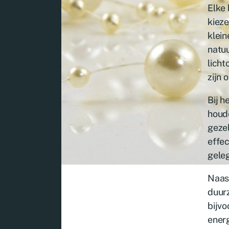
Elke 
kieze
klein
natu
licht
zijn 
Bij h
houd
gezel
effec
geleg
Naas
duurz
bijv
energ