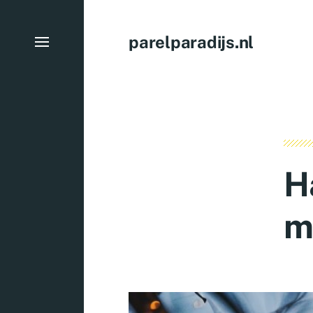
parelparadijs.nl
H
m