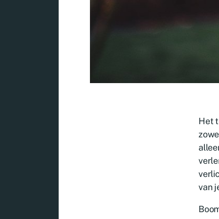
Het t
zowel
allee
verle
verli
van j
Boomv