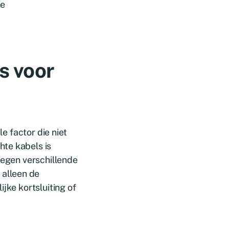
se
ps voor
le factor die niet
hte kabels is
tegen verschillende
alleen de
jke kortsluiting of