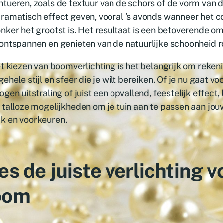
tueren, zoals de textuur van de schors of de vorm van d
ramatisch effect geven, vooral ’s avonds wanneer het co
nker het grootst is. Het resultaat is een betoverende o
ontspannen en genieten van de natuurlijke schoonheid 
et kiezen van boomverlichting is het belangrijk om reke
gehele stijl en sfeer die je wilt bereiken. Of je nu gaat vo
ogen uitstraling of juist een opvallend, feestelijk effect
 talloze mogelijkheden om je tuin aan te passen aan jou
k en voorkeuren.
es de juiste verlichting v
oom