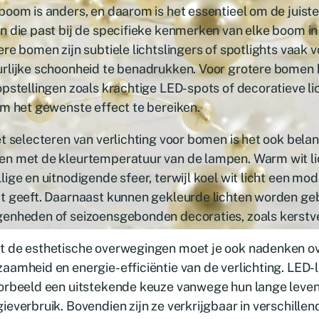
boom is anders, en daarom is het essentieel om de juiste 
n die past bij de specifieke kenmerken van elke boom in 
ere bomen zijn subtiele lichtslingers of spotlights vaak
urlijke schoonheid te benadrukken. Voor grotere bomen
opstellingen zoals krachtige LED-spots of decoratieve l
om het gewenste effect te bereiken.
et selecteren van verlichting voor bomen is het ook bela
en met de kleurtemperatuur van de lampen. Warm wit li
lige en uitnodigende sfeer, terwijl koel wit licht een mo
t geeft. Daarnaast kunnen gekleurde lichten worden geb
enheden of seizoensgebonden decoraties, zoals kerstve
t de esthetische overwegingen moet je ook nadenken o
aamheid en energie-efficiëntie van de verlichting. LED-
oorbeeld een uitstekende keuze vanwege hun lange leve
ieverbruik. Bovendien zijn ze verkrijgbaar in verschillen