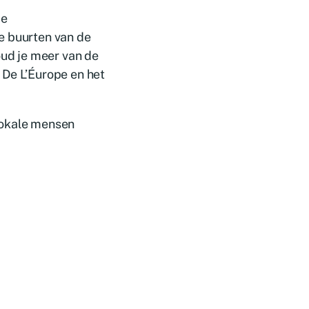
de
e buurten van de
oud je meer van de
 De L’Éurope en het
lokale mensen