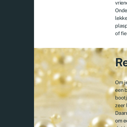
vrien
Onder
lekke
plasp
of fi
Re
Om je
een 
bootj
zeer 
Daarm
om ee