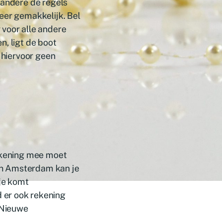
 andere de regels
eer gemakkelijk. Bel
 voor alle andere
n, ligt de boot
t hiervoor geen
rekening mee moet
In Amsterdam kan je
 je komt
 er ook rekening
e Nieuwe