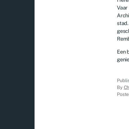
Vaar
Archi
stad.
gesch
Remb
Een 
genie
Publ
By
Ch
Poste