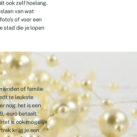
alt ook zelf hoelang.
nslaan van wat
oto’s of voor een
e stad die je lopen
vrienden of familie
edt te leukste
r nog: het is een
9,- euro betaalt.
Het is ook mogelijk
trek krijg je een