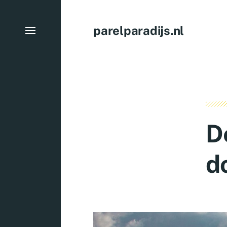
parelparadijs.nl
D
d