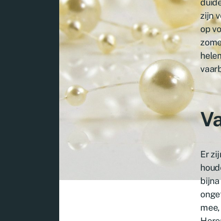
duide
zijn 
op vo
zomer
helem
vaarb
Va
Er zi
houd
bijna
onge
mee, 
Heren