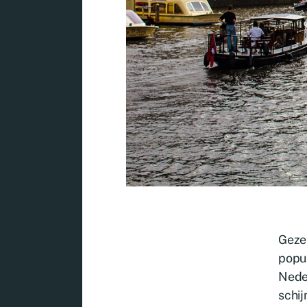
Geze
popul
Neder
schij