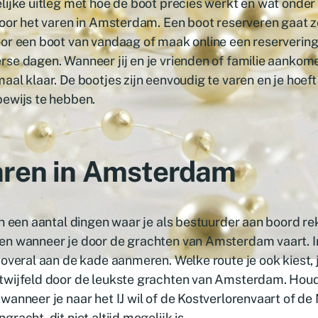
lijke uitleg met hoe de boot precies werkt en wat onder
voor het varen in Amsterdam. Een boot reserveren gaat z
or een boot van vandaag of maak online een reservering
se dagen. Wanneer jij en je vrienden of familie aankome
aal klaar. De bootjes zijn eenvoudig te varen en je hoef
ewijs te hebben.
ren in Amsterdam
jn een aantal dingen waar je als bestuurder aan boord 
en wanneer je door de grachten van Amsterdam vaart. 
 overal aan de kade aanmeren. Welke route je ook kiest,
twijfeld door de leukste grachten van Amsterdam. Houd
wanneer je naar het IJ wil of de Kostverlorenvaart of d
gracht, dit niet altijd mogelijk is.