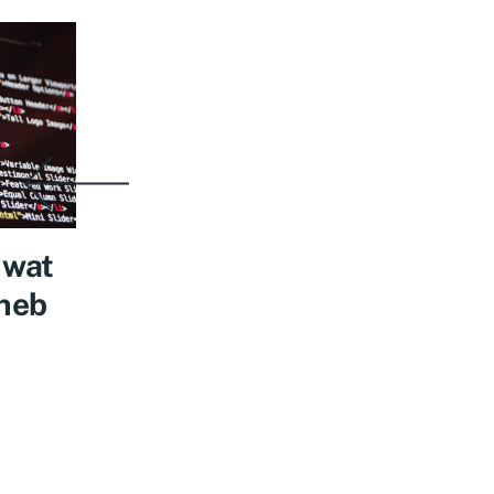
, wat
 heb