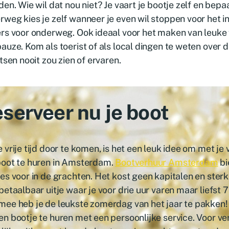
den. Wie wil dat nou niet? Je vaart je bootje zelf en bepa
weg kies je zelf wanneer je even wil stoppen voor het i
rs voor onderweg. Ook ideaal voor het maken van leuke f
auze. Kom als toerist of als local dingen te weten over d
etsen nooit zou zien of ervaren.
serveer nu je boot
 vrije tijd door te komen, is het een leuk idee om met je 
boot te huren in Amsterdam.
Bootverhuur Amsterdam
bi
es voor in de grachten. Het kost geen kapitalen en sterke
betaalbaar uitje waar je voor drie uur varen maar liefst 7
ee heb je de leukste zomerdag van het jaar te pakken! 
n bootje te huren met een persoonlijke service. Voor ver