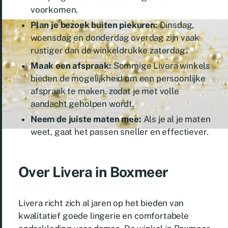
voorkomen.
Plan je bezoek buiten piekuren:
Dinsdag,
woensdag en donderdag overdag zijn vaak
rustiger dan de winkeldrukke zaterdag.
Maak een afspraak:
Sommige Livera winkels
bieden de mogelijkheid om een persoonlijke
afspraak te maken, zodat je met volle
aandacht geholpen wordt.
Neem de juiste maten mee:
Als je al je maten
weet, gaat het passen sneller en effectiever.
Over Livera in Boxmeer
Livera richt zich al jaren op het bieden van
kwalitatief goede lingerie en comfortabele